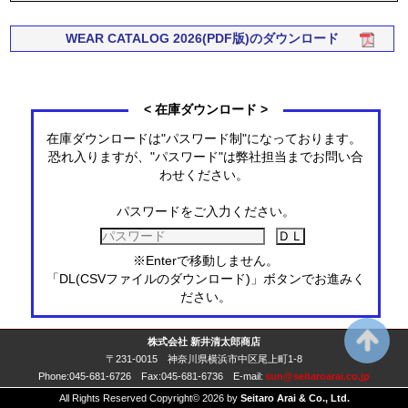
WEAR CATALOG 2026(PDF版)のダウンロード
< 在庫ダウンロード >
在庫ダウンロードは"パスワード制"になっております。
恐れ入りますが、"パスワード"は弊社担当までお問い合
わせください。
パスワードをご入力ください。
※Enterで移動しません。
「DL(CSVファイルのダウンロード)」ボタンでお進みく
ださい。
株式会社 新井清太郎商店
〒231-0015 神奈川県横浜市中区尾上町1-8
Phone:045-681-6726 Fax:045-681-6736 E-mail:
sun@seitaroarai.co.jp
All Rights Reserved Copyright©
2026 by
Seitaro Arai & Co., Ltd.