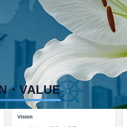
は、人と文化の“間”に立ち、
確かな信用
で世界をつなげ
で、横浜から世界へ」を原点に、事業とネットワークを
ON・VALUE
Learn more 
Vision