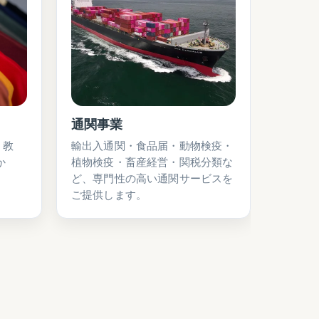
通関事業
・教
輸出入通関・食品届・動物検疫・
か
植物検疫・畜産経営・関税分類な
ど、専門性の高い通関サービスを
ご提供します。