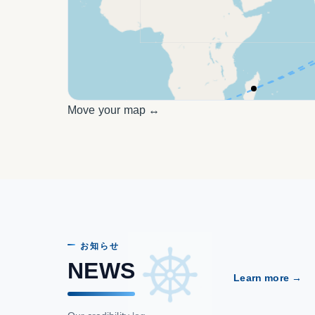
Move your map ↔
お知らせ
NEWS
Learn more →