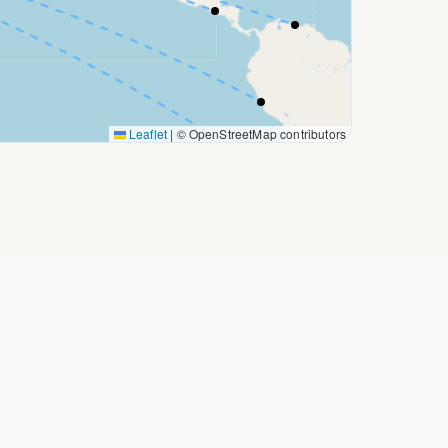
Leaflet
|
© OpenStreetMap contributors