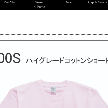
PoloShirt
Sweat
Outer
Cap & Goods
& Pants